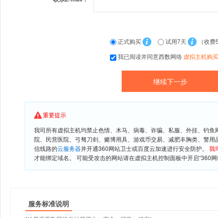
正式购买
试用7天
（收费
我已阅读并同意西数网络
虚拟主机购
重要提示
我司所有虚拟主机均禁止色情、木马、病毒、诈骗、私服、外挂、钓鱼
院、民营医院、弓驽刀剑、赌博用具、游戏币交易、减肥丰胸类、警用
信线路的
云服务器
并开通360网站卫士或百度云加速进行安全防护。
我
才能绑定域名。 可能受攻击的网站请在虚拟主机控制面板中开启“360网
服务标准说明