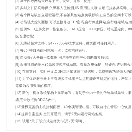
[1] 基于西数网络云计算平台，安全、可靠、稳定!;
[2] 实时文件防病毒保护,黑客入侵检测,IIS 应用防火墙,自动抵抗各类病毒、
[3] 各个网站以独立进程运行,不会被其他站点负载影响,在自己的空间中可以使用
[4] 功能强大控制面板,可以直接修改FTP密码,自行停止网站,自行绑定域名,
[5] 提供WEB上传文件、恢复备份、RAR压缩、RAR解压、站点重定向
级管理功能;
[6] 无障碍技术支持：24×7×365制技术支持，微笑面对任何用户。
[7] 每3分钟自动访问网站一次，监控网站运行.
[8] 自动每7天备份一次数据,用户能在管理中心自助恢复数据;
[9] 采用独特的第六代高级虚拟主机系统、数据双重保护、软硬件/透明防火
[10] 在线支付，实时开设,CDN网络加速器可供选购，免费赠送功能强大
[11] 为了保证服务器上所有虚拟主机用户站点均能正常稳定的运行，严禁上
等极为占用资源的程序。
[12] 新的主机在系统架构上重新布置，有别于业内一般的传统单机系统，
墙,完全效抵御DDOS攻击。
[13]业界完善的主机控制面板，40余项管理功能，可以自行在管理中心恢
[14]提供备案服务,空间开通后，请于7天内进行网站备案。
[15] 试用7天.开设方式选择为"试用7天"即可。