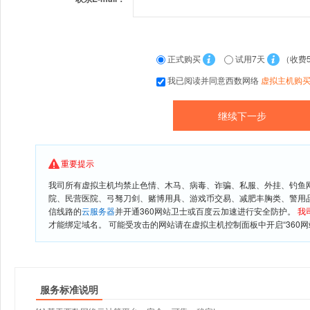
正式购买
试用7天
（收费
我已阅读并同意西数网络
虚拟主机购
重要提示
我司所有虚拟主机均禁止色情、木马、病毒、诈骗、私服、外挂、钓鱼
院、民营医院、弓驽刀剑、赌博用具、游戏币交易、减肥丰胸类、警用
信线路的
云服务器
并开通360网站卫士或百度云加速进行安全防护。
我
才能绑定域名。 可能受攻击的网站请在虚拟主机控制面板中开启“360网
服务标准说明