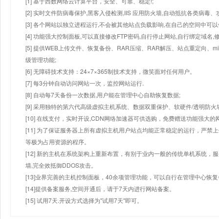
[1] 基于西数网络云计算平台，安全、可靠、稳定!;
[2] 实时文件防病毒保护,黑客入侵检测,IIS 应用防火墙,自动抵抗各类病毒、
[3] 各个网站以独立进程运行,不会被其他站点负载影响,在自己的空间中可以使用
[4] 功能强大控制面板,可以直接修改FTP密码,自行停止网站,自行绑定域名,
[5] 提供WEB上传文件、恢复备份、RAR压缩、RAR解压、站点重定向
级管理功能;
[6] 无障碍技术支持：24×7×365制技术支持，微笑面对任何用户。
[7] 每3分钟自动访问网站一次，监控网站运行.
[8] 自动每7天备份一次数据,用户能在管理中心自助恢复数据;
[9] 采用独特的第六代高级虚拟主机系统、数据双重保护、软硬件/透明防火
[10] 在线支付，实时开设,CDN网络加速器可供选购，免费赠送功能强大
[11] 为了保证服务器上所有虚拟主机用户站点均能正常稳定的运行，严禁上
等极为占用资源的程序。
[12] 新的主机在系统架构上重新布置，有别于业内一般的传统单机系统，
墙,完全效抵御DDOS攻击。
[13]业界完善的主机控制面板，40余项管理功能，可以自行在管理中心恢
[14]提供备案服务,空间开通后，请于7天内进行网站备案。
[15] 试用7天.开设方式选择为"试用7天"即可。