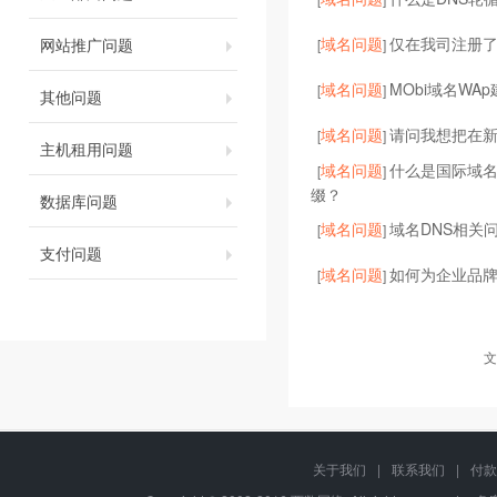
域名问题
仅在我司注册了
网站推广问题
[
]
域名问题
MObi域名WA
[
]
其他问题
域名问题
请问我想把在
[
]
主机租用问题
域名问题
什么是国际域
[
]
缀？
数据库问题
域名问题
域名DNS相关
[
]
支付问题
域名问题
如何为企业品
[
]
文
关于我们
|
联系我们
|
付款