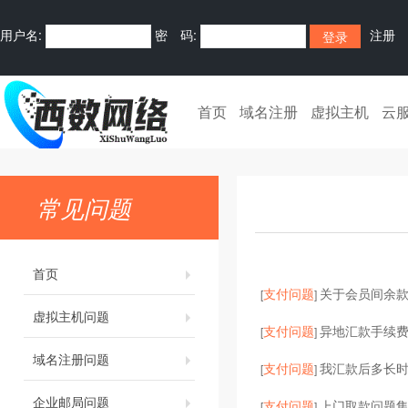
用户名:
密 码:
注册
首页
域名注册
虚拟主机
云
常见问题
首页
支付问题
关于会员间余
[
]
虚拟主机问题
支付问题
异地汇款手续
[
]
域名注册问题
支付问题
我汇款后多长
[
]
企业邮局问题
支付问题
上门取款问题
[
]